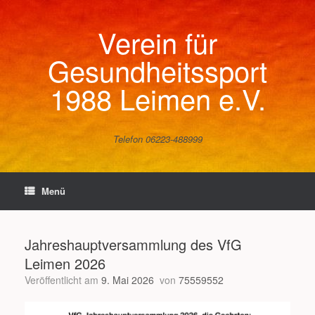
Zum
Inhalt
Verein für
springen
Gesundheitssport
1988 Leimen e.V.
Telefon 06223-488999
Menü
Jahreshauptversammlung des VfG
Leimen 2026
Veröffentlicht am
9. Mai 2026
von
75559552