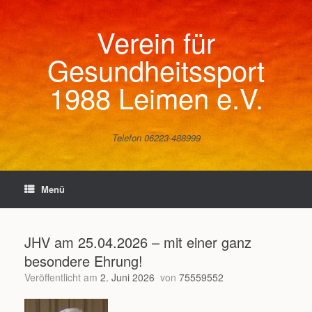
Zum
Inhalt
Verein für
springen
Gesundheitssport
1988 Leimen e.V.
Telefon 06223-488999
Menü
JHV am 25.04.2026 – mit einer ganz
besondere Ehrung!
Veröffentlicht am
2. Juni 2026
von
75559552