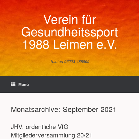
Zum
Inhalt
Verein für
springen
Gesundheitssport
1988 Leimen e.V.
Telefon 06223-488999
Menü
Monatsarchive:
September 2021
JHV: ordentliche VfG
Mitgliederversammlung 20/21