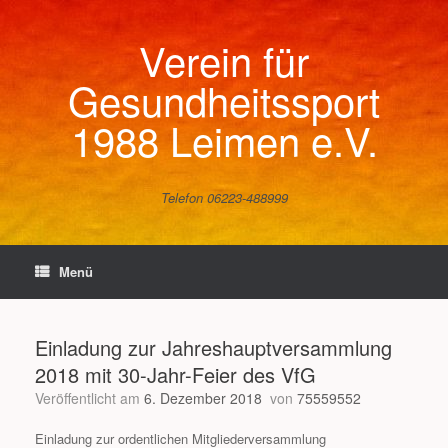
Zum
Inhalt
Verein für
springen
Gesundheitssport
1988 Leimen e.V.
Telefon 06223-488999
Menü
Einladung zur Jahreshauptversammlung
2018 mit 30-Jahr-Feier des VfG
Veröffentlicht am
6. Dezember 2018
von
75559552
Einladung zur ordentlichen Mitgliederversammlung